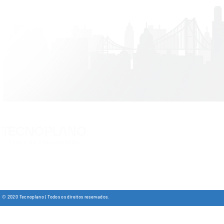
Tecnoplano Consultoria de Projetos e Obras Ltda. CNP
Rua do Passeio 38 - Torre 2 - 15º Andar, Edificio Passe
​​Tel: +55 21 3387-5885 / +5521 97261-7205​
comercial@te
© 2020 Tecnoplano | Todos os direitos reservados.