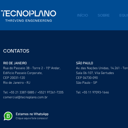
INÍCIO
SOBRE
EQU
CONTATOS
RIO DE JANEIRO
SÃO PAULO
Rua do Passeio 38 - Torre 2 - 15º Andar,
Av. das Nações Unidas, 14.261 - Tor
Edificio Passeio Corporate,
Sala 06-107, Vila Gertudes
CEP 20031-120
CEP 04730-090
Rio de Janeiro - RJ
São Paulo - SP
Tel: +55 21 3387-5885 / +5521 97261-7205
Tel: +55 11 97093-1646
comercial@tecnoplano.com.br
Estamos no WhatsApp
Clique aqui e fale conosco!