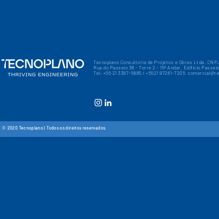
Tecnoplano Consultoria de Projetos e Obras Ltda. CNP
Rua do Passeio 38 - Torre 2 - 15º Andar, Edificio Passe
​​Tel: +55 21 3387-5885 / +5521 97261-7205​
comercial@te
© 2020 Tecnoplano | Todos os direitos reservados.