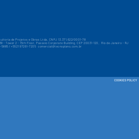
ultoria de Projetos e Obras Ltda. CNPJ 13.371.622/0001-78
38 - Tower 2 - 15th Floor, Passeio Corporate Building, CEP 20031-120,
Rio de Janeiro - RJ
7-5885 / +5521 97261-7205
​
comercial@tecnoplano.com.br
COOKIES POLICY