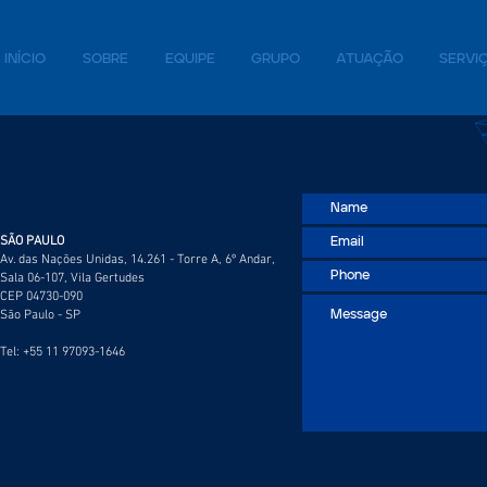
INÍCIO
SOBRE
EQUIPE
GRUPO
ATUAÇÃO
SERVI
SÃO PAULO
Av. das Nações Unidas, 14.261 - Torre A, 6º Andar,
Sala 06-107, Vila Gertudes
CEP 04730-090
São Paulo - SP
Tel: +55 11 97093-1646